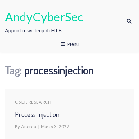
Skip
to
AndyCyberSec
content
Appunti e writeup di HTB
Menu
Tag:
processinjection
OSEP
,
RESEARCH
Process Injection
By
Andrea
|
Marzo 3, 2022